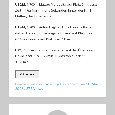
U12 M
, 1.700m: Matteo Malavolta auf Platz 2 – klasse
Zeit mit 6:31min – nur 5 Sekunden hinter der Nr. 1 –
Matteo, das holen wir auf!
U14 M
, 1.700m: Anton Englhardt und Lorenz Bauer
dabei. Anton mit Trainingsrückstand auf Platz 5 in
6:41min, Lorenz auf Platz 7 in 7:11min!
U20,
7.800m: Die Schild´s wieder auf der Überholspur!
David Platz 2 in 36.22min., Niklas top auf der 1:
33:29min!
< Zurück
Geschrieben von
Hans-Jörg Heidenreich
am
20. Mai
2026
/
273 Views