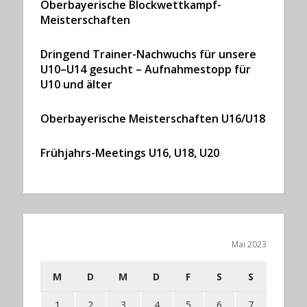
Oberbayerische Blockwettkampf-
Meisterschaften
Dringend Trainer-Nachwuchs für unsere
U10–U14 gesucht – Aufnahmestopp für
U10 und älter
Oberbayerische Meisterschaften U16/U18
Frühjahrs-Meetings U16, U18, U20
Mai 2023
M
D
M
D
F
S
S
1
2
3
4
5
6
7