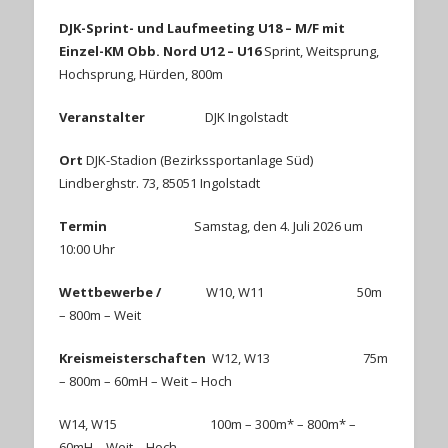
DJK-Sprint- und Laufmeeting U18 – M/F mit
Einzel-KM Obb. Nord U12 – U16
Sprint, Weitsprung,
Hochsprung, Hürden, 800m
Veranstalter
DJK Ingolstadt
Ort
DJK-Stadion (Bezirkssportanlage Süd)
Lindberghstr. 73, 85051 Ingolstadt
Termin
Samstag, den 4. Juli 2026 um
10:00 Uhr
Wettbewerbe /
W10, W11 50m
– 800m – Weit
Kreismeisterschaften
W12, W13 75m
– 800m – 60mH – Weit – Hoch
W14, W15 100m – 300m* – 800m* –
60mH – Weit – Hoch