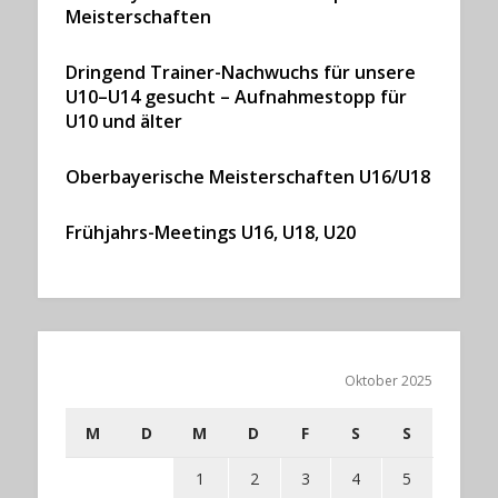
Meisterschaften
Dringend Trainer-Nachwuchs für unsere
U10–U14 gesucht – Aufnahmestopp für
U10 und älter
Oberbayerische Meisterschaften U16/U18
Frühjahrs-Meetings U16, U18, U20
Oktober 2025
M
D
M
D
F
S
S
1
2
3
4
5